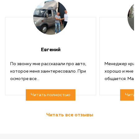
Евгений
Е
По звонку мне рассказали про авто,
Менеджер краса
которое меня заинтересовало. При
хорошо и мне по
осмотре все...
общается. Машин
Читать полностью
Читат
Читать все отзывы