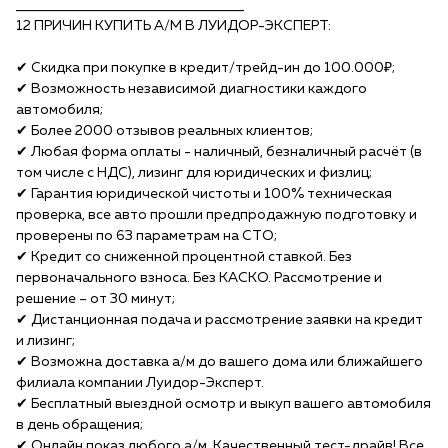
______________________________________
12 ПРИЧИН КУПИTЬ A/М B ЛУИДОР-ЭКСПЕPТ:
✔ Скидка при покупке в кредит/тpейд-ин до 100.000₽;
✔ Возможность независимой диагностики каждого
автомобиля;
✔ Более 2000 отзывов реальных клиентов;
✔ Любая форма оплаты - наличный, безналичный расчёт (в
том числе с НДС), лизинг для юридических и физлиц;
✔ Гарантия юридической чистоты и 100% техническая
проверка, все авто прошли предпродажную подготовку и
проверены по 63 параметрам на СТО;
✔ Кредит со сниженной процентной ставкой. Без
первоначального взноса. Без КАСКО. Рассмотрение и
решение – от 30 минут;
✔ Дистанционная подача и рассмотрение заявки на кредит
и лизинг;
✔ Возможна доставка а/м до вашего дома или ближайшего
филиала компании Луидор-Эксперт.
✔ Бесплатный выездной осмотр и выкуп вашего автомобиля
в день обращения;
✔ Онлайн показ любого а/м. Качественный тест-драйв! Все